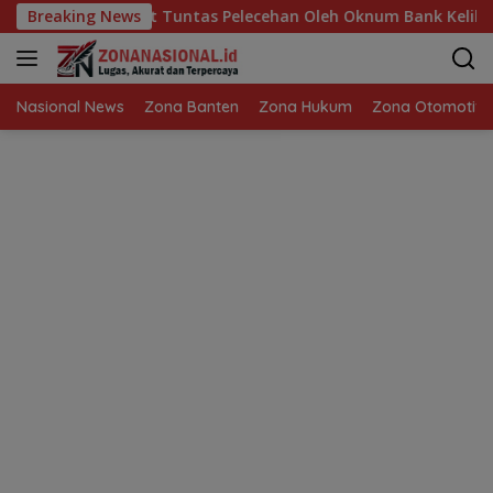
Langsung
a Banten: Usut Tuntas Pelecehan Oleh Oknum Bank Keliling di 
Breaking News
ke
konten
Nasional News
Zona Banten
Zona Hukum
Zona Otomotif