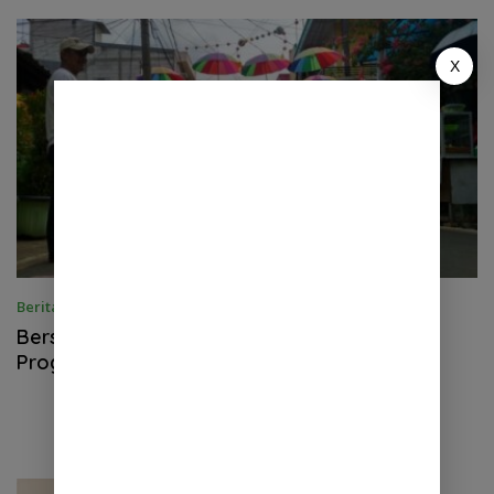
Tangerang
X
Berita
16 Maret 2019
Bersih-bersih, 60 Warga Tanjung Priok Ikuti
Program Padat Karya