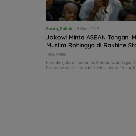
Berita
,
Politik
16 Maret 2019
Jokowi Minta ASEAN Tangani 
Muslim Rohingya di Rakhine St
Topik Politik
Presiden Jokowi menerima Menteri Luar Negeri 
Pramudwinai di Istana Merdeka, Jakarta Pusat,