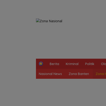
H
Berita
Kriminal
Politik
Ol
o
m
Nasional News
Zona Banten
Zona 
e