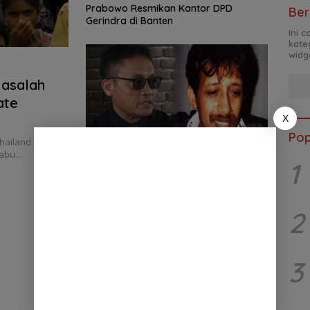
Prabowo Resmikan Kantor DPD
Ber
Gerindra di Banten
Ini 
kate
widg
Masalah
ate
X
Pop
Thailand Don
 Rabu…
14 Tahun Terbunuhnya Munir, Polri
1
Didesak Bentuk Tim Khusus
2
3