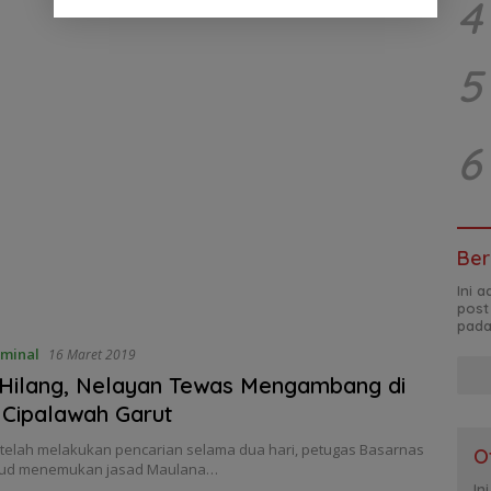
4
5
6
Ber
Ini 
post
pada
iminal
16 Maret 2019
 Hilang, Nelayan Tewas Mengambang di
 Cipalawah Garut
etelah melakukan pencarian selama dua hari, petugas Basarnas
O
rud menemukan jasad Maulana…
In