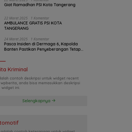
Giat Ramadhan PSI Kota Tangerang
22 Maret 2025
1 Komentar
AMBULANCE GRATIS PSI KOTA
TANGERANG
24 Maret 2025
1 Komentar
Pasca Insiden di Dermaga 6, Kapolda
Banten Pastikan Penyeberangan Tetap
Normal
ita Kriminal
adalah contoh deskripsi untuk widget recent
 wpberita, anda bisa memasukkan deskripsi
 widget ini.
Selengkapnya
tomotif
i adalah contoh keterangan untuk widget