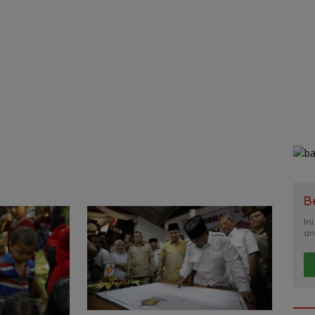
B
In
an