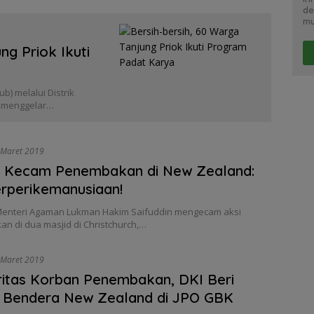
de
mu
ng Priok Ikuti
) melalui Distrik
ta menggelar…
 Maret 2019
 Kecam Penembakan di New Zealand:
rperikemanusiaan!
 Menteri Agaman Lukman Hakim Saifuddin mengecam aksi
n di dua masjid di Christchurch,…
 Maret 2019
ritas Korban Penembakan, DKI Beri
 Bendera New Zealand di JPO GBK