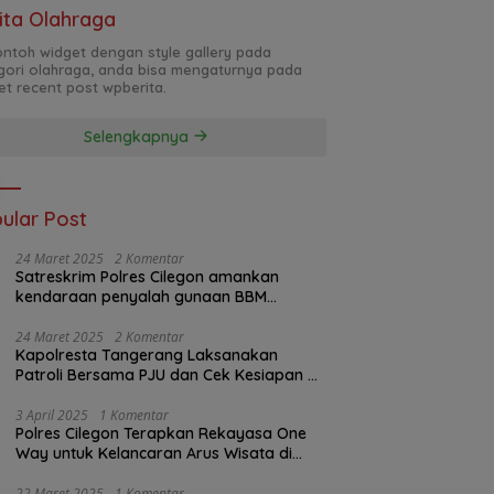
ita Olahraga
contoh widget dengan style gallery pada
gori olahraga, anda bisa mengaturnya pada
et recent post wpberita.
Selengkapnya
ular Post
24 Maret 2025
2 Komentar
Satreskrim Polres Cilegon amankan
kendaraan penyalah gunaan BBM
bersubsidi
24 Maret 2025
2 Komentar
Kapolresta Tangerang Laksanakan
Patroli Bersama PJU dan Cek Kesiapan di
Pos Pelayanan Mudik Jayanti
3 April 2025
1 Komentar
Polres Cilegon Terapkan Rekayasa One
Way untuk Kelancaran Arus Wisata di
Anyer
22 Maret 2025
1 Komentar