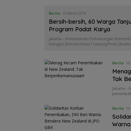
Berita
16 Maret 2019
Bersih-bersih, 60 Warga Tanju
Program Padat Karya
Jakarta – Kementerian Perhubungan (Kemenhub
Navigasi (Disnav) Kelas I Tanjung Priok Jakar
Berita
16
Menag
Tak Be
Jakarta –
penembaka
Berita
16
Solida
Warna