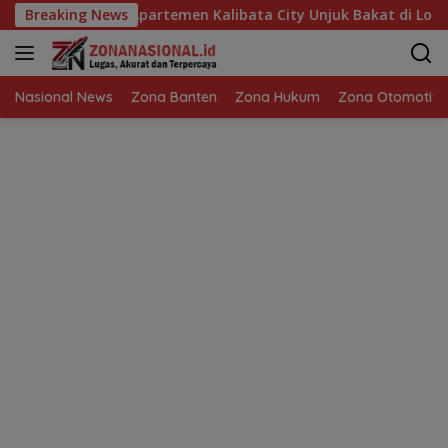
Langsung
nak Penghuni Apartemen Kalibata City Unjuk Bakat di Lomba R
Breaking News
ke
konten
Nasional News
Zona Banten
Zona Hukum
Zona Otomotif