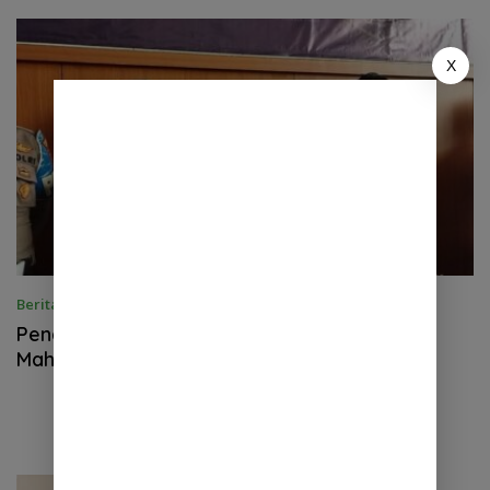
Tangerang
X
Berita
,
Kriminal
,
Nasional
22 April 2025
Penampakan Dokter PPDS UI Perekam
Mahasiswi Mandi Kini Berbaju Tahanan