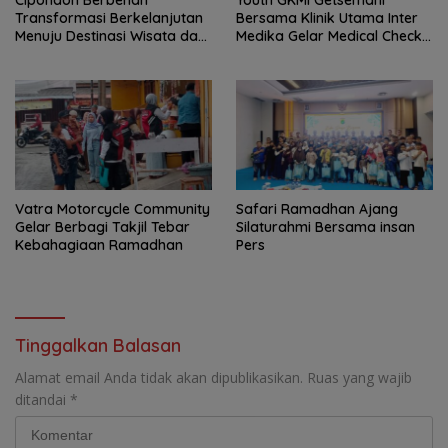
Transformasi Berkelanjutan
Bersama Klinik Utama Inter
Menuju Destinasi Wisata dan
Medika Gelar Medical Check
Motor Ekonomi Kreatif Kota
Up Gratis untuk Jemaat dan
Tangerang
Warga Sekitar
Vatra Motorcycle Community
Safari Ramadhan Ajang
Gelar Berbagi Takjil Tebar
Silaturahmi Bersama insan
Kebahagiaan Ramadhan
Pers
Tinggalkan Balasan
Alamat email Anda tidak akan dipublikasikan.
Ruas yang wajib
ditandai
*