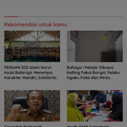
Rekomendasi untuk kamu
PERSAMI SDS Islam Nurul-
Bahaya ! Pelajar Dibawa
Huda Balaraja: Menempa
Keliling Pakai Borgol, Pelaku
Karakter Mandiri, Solidaritas,
Ngaku Polisi dan Minta
dan IMTAQ Generasi Muda
Tebusan
Cipondoh Berbenah
Youth GKMI Getsemani