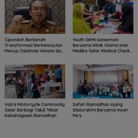
Cipondoh Berbenah
Youth GKMI Getsemani
Transformasi Berkelanjutan
Bersama Klinik Utama Inter
Menuju Destinasi Wisata dan
Medika Gelar Medical Check
Motor Ekonomi Kreatif Kota
Up Gratis untuk Jemaat dan
Tangerang
Warga Sekitar
Vatra Motorcycle Community
Safari Ramadhan Ajang
Gelar Berbagi Takjil Tebar
Silaturahmi Bersama insan
Kebahagiaan Ramadhan
Pers