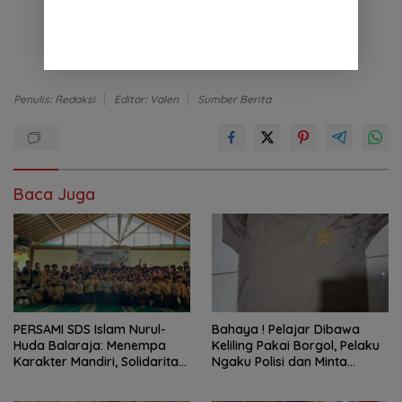
Penulis: Redaksi
Editor: Valen
Sumber Berita
Baca Juga
PERSAMI SDS Islam Nurul-
Bahaya ! Pelajar Dibawa
Huda Balaraja: Menempa
Keliling Pakai Borgol, Pelaku
Karakter Mandiri, Solidaritas,
Ngaku Polisi dan Minta
dan IMTAQ Generasi Muda
Tebusan