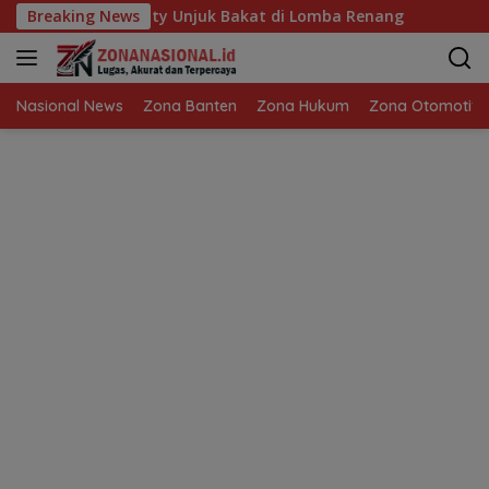
Langsung
 City Unjuk Bakat di Lomba Renang
Breaking News
Ujian Ketegasan Ka
ke
konten
Nasional News
Zona Banten
Zona Hukum
Zona Otomotif