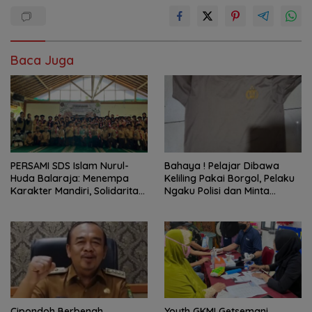
Baca Juga
PERSAMI SDS Islam Nurul-
Bahaya ! Pelajar Dibawa
Huda Balaraja: Menempa
Keliling Pakai Borgol, Pelaku
Karakter Mandiri, Solidaritas,
Ngaku Polisi dan Minta
dan IMTAQ Generasi Muda
Tebusan
Cipondoh Berbenah
Youth GKMI Getsemani