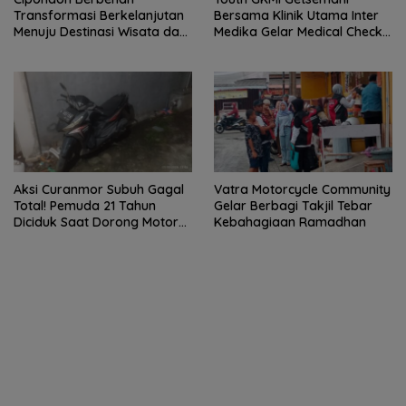
Transformasi Berkelanjutan
Bersama Klinik Utama Inter
Menuju Destinasi Wisata dan
Medika Gelar Medical Check
Motor Ekonomi Kreatif Kota
Up Gratis untuk Jemaat dan
Tangerang
Warga Sekitar
Aksi Curanmor Subuh Gagal
Vatra Motorcycle Community
Total! Pemuda 21 Tahun
Gelar Berbagi Takjil Tebar
Diciduk Saat Dorong Motor
Kebahagiaan Ramadhan
Warga di Cipondoh