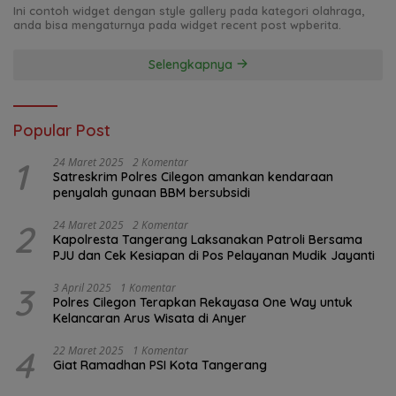
Ini contoh widget dengan style gallery pada kategori olahraga,
anda bisa mengaturnya pada widget recent post wpberita.
Selengkapnya
Popular Post
1
24 Maret 2025
2 Komentar
Satreskrim Polres Cilegon amankan kendaraan
penyalah gunaan BBM bersubsidi
2
24 Maret 2025
2 Komentar
Kapolresta Tangerang Laksanakan Patroli Bersama
PJU dan Cek Kesiapan di Pos Pelayanan Mudik Jayanti
3
3 April 2025
1 Komentar
Polres Cilegon Terapkan Rekayasa One Way untuk
Kelancaran Arus Wisata di Anyer
4
22 Maret 2025
1 Komentar
Giat Ramadhan PSI Kota Tangerang