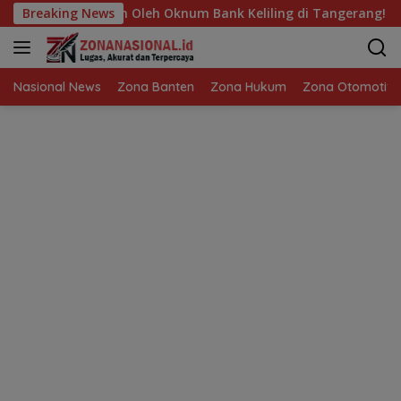
Langsung
han Oleh Oknum Bank Keliling di Tangerang!
Breaking News
Lomba Zum
ke
konten
Nasional News
Zona Banten
Zona Hukum
Zona Otomotif