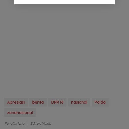
Apresiasi
berita
DPR RI
nasional
Polda
zonanasional
Penulis: Icha
Editor: Valen