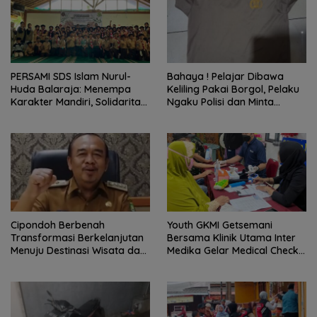
PERSAMI SDS Islam Nurul-
Bahaya ! Pelajar Dibawa
Huda Balaraja: Menempa
Keliling Pakai Borgol, Pelaku
Karakter Mandiri, Solidaritas,
Ngaku Polisi dan Minta
dan IMTAQ Generasi Muda
Tebusan
Cipondoh Berbenah
Youth GKMI Getsemani
Transformasi Berkelanjutan
Bersama Klinik Utama Inter
Menuju Destinasi Wisata dan
Medika Gelar Medical Check
Motor Ekonomi Kreatif Kota
Up Gratis untuk Jemaat dan
Tangerang
Warga Sekitar