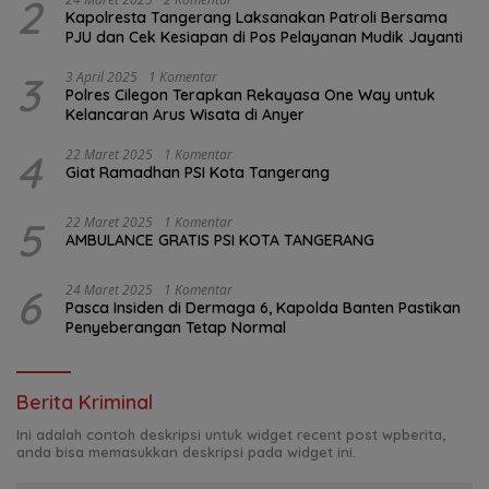
2
Kapolresta Tangerang Laksanakan Patroli Bersama
PJU dan Cek Kesiapan di Pos Pelayanan Mudik Jayanti
3
3 April 2025
1 Komentar
Polres Cilegon Terapkan Rekayasa One Way untuk
Kelancaran Arus Wisata di Anyer
4
22 Maret 2025
1 Komentar
Giat Ramadhan PSI Kota Tangerang
5
22 Maret 2025
1 Komentar
AMBULANCE GRATIS PSI KOTA TANGERANG
6
24 Maret 2025
1 Komentar
Pasca Insiden di Dermaga 6, Kapolda Banten Pastikan
Penyeberangan Tetap Normal
Berita Kriminal
Ini adalah contoh deskripsi untuk widget recent post wpberita,
anda bisa memasukkan deskripsi pada widget ini.