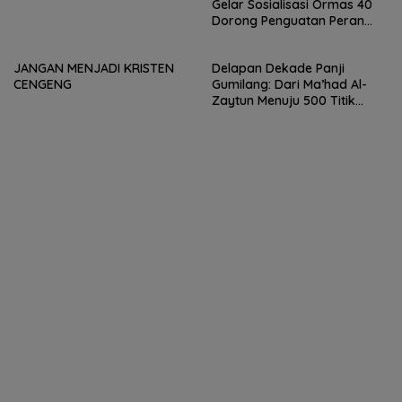
Gelar Sosialisasi Ormas 40
Dorong Penguatan Peran
Sebagai Penggerak
Pemberdayaan Masyarakat
JANGAN MENJADI KRISTEN
Delapan Dekade Panji
CENGENG
Gumilang: Dari Ma’had Al-
Zaytun Menuju 500 Titik
Pendidikan untuk Indonesia.