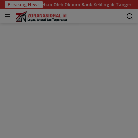
Langsung
Pelecehan Oleh Oknum Bank Keliling di Tangerang!
Breaking News
Lom
ke
konten