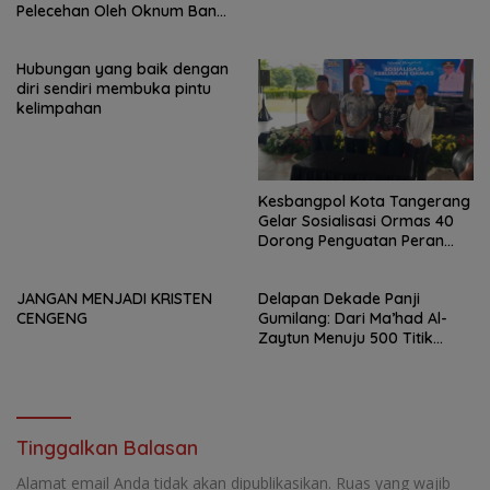
Pelecehan Oleh Oknum Bank
Keliling di Tangerang!
Hubungan yang baik dengan
diri sendiri membuka pintu
kelimpahan
Kesbangpol Kota Tangerang
Gelar Sosialisasi Ormas 40
Dorong Penguatan Peran
Sebagai Penggerak
Pemberdayaan Masyarakat
JANGAN MENJADI KRISTEN
Delapan Dekade Panji
CENGENG
Gumilang: Dari Ma’had Al-
Zaytun Menuju 500 Titik
Pendidikan untuk Indonesia.
Tinggalkan Balasan
Alamat email Anda tidak akan dipublikasikan.
Ruas yang wajib