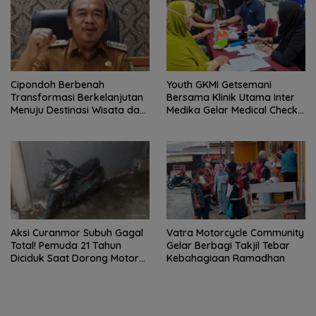
Cipondoh Berbenah
Youth GKMI Getsemani
Transformasi Berkelanjutan
Bersama Klinik Utama Inter
Menuju Destinasi Wisata dan
Medika Gelar Medical Check
Motor Ekonomi Kreatif Kota
Up Gratis untuk Jemaat dan
Tangerang
Warga Sekitar
Aksi Curanmor Subuh Gagal
Vatra Motorcycle Community
Total! Pemuda 21 Tahun
Gelar Berbagi Takjil Tebar
Diciduk Saat Dorong Motor
Kebahagiaan Ramadhan
Warga di Cipondoh