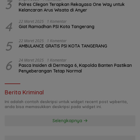
3
Polres Cilegon Terapkan Rekayasa One Way untuk
Kelancaran Arus Wisata di Anyer
4
22 Maret 2025
1 Komentar
Giat Ramadhan PSI Kota Tangerang
5
22 Maret 2025
1 Komentar
AMBULANCE GRATIS PSI KOTA TANGERANG
6
24 Maret 2025
1 Komentar
Pasca Insiden di Dermaga 6, Kapolda Banten Pastikan
Penyeberangan Tetap Normal
Berita Kriminal
Ini adalah contoh deskripsi untuk widget recent post wpberita,
anda bisa memasukkan deskripsi pada widget ini.
Selengkapnya