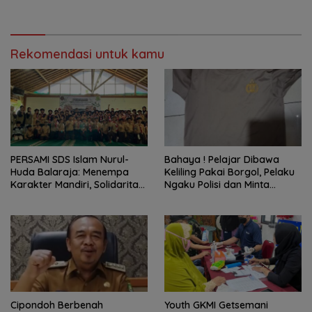
Rekomendasi untuk kamu
PERSAMI SDS Islam Nurul-
Bahaya ! Pelajar Dibawa
Huda Balaraja: Menempa
Keliling Pakai Borgol, Pelaku
Karakter Mandiri, Solidaritas,
Ngaku Polisi dan Minta
dan IMTAQ Generasi Muda
Tebusan
Cipondoh Berbenah
Youth GKMI Getsemani