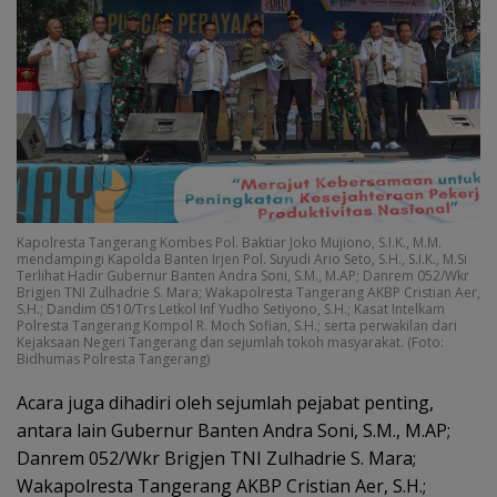
Kapolresta Tangerang Kombes Pol. Baktiar Joko Mujiono, S.I.K., M.M.
mendampingi Kapolda Banten Irjen Pol. Suyudi Ario Seto, S.H., S.I.K., M.Si
Terlihat Hadir Gubernur Banten Andra Soni, S.M., M.AP; Danrem 052/Wkr
Brigjen TNI Zulhadrie S. Mara; Wakapolresta Tangerang AKBP Cristian Aer,
S.H.; Dandim 0510/Trs Letkol Inf Yudho Setiyono, S.H.; Kasat Intelkam
Polresta Tangerang Kompol R. Moch Sofian, S.H.; serta perwakilan dari
Kejaksaan Negeri Tangerang dan sejumlah tokoh masyarakat. (Foto:
Bidhumas Polresta Tangerang)
Acara juga dihadiri oleh sejumlah pejabat penting,
antara lain Gubernur Banten Andra Soni, S.M., M.AP;
Danrem 052/Wkr Brigjen TNI Zulhadrie S. Mara;
Wakapolresta Tangerang AKBP Cristian Aer, S.H.;