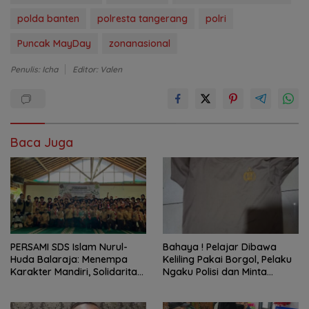
polda banten
polresta tangerang
polri
Puncak MayDay
zonanasional
Penulis: Icha
Editor: Valen
Baca Juga
PERSAMI SDS Islam Nurul-
Bahaya ! Pelajar Dibawa
Huda Balaraja: Menempa
Keliling Pakai Borgol, Pelaku
Karakter Mandiri, Solidaritas,
Ngaku Polisi dan Minta
dan IMTAQ Generasi Muda
Tebusan