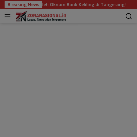
Langsung
h Oknum Bank Keliling di Tangerang!
Breaking News
Lomba Zumba Kids
ke
konten