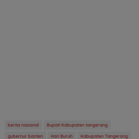
berita nasional
Bupati Kabupaten tangerang
gubernur banten
Hari Buruh
Kabupaten Tangerang