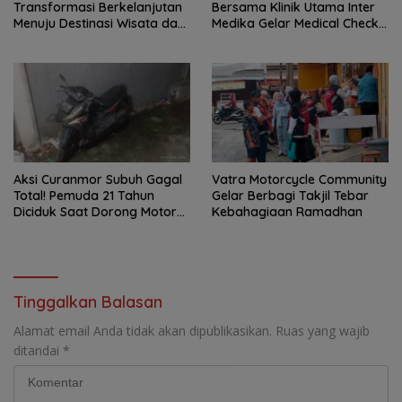
Transformasi Berkelanjutan
Bersama Klinik Utama Inter
Menuju Destinasi Wisata dan
Medika Gelar Medical Check
Motor Ekonomi Kreatif Kota
Up Gratis untuk Jemaat dan
Tangerang
Warga Sekitar
Aksi Curanmor Subuh Gagal
Vatra Motorcycle Community
Total! Pemuda 21 Tahun
Gelar Berbagi Takjil Tebar
Diciduk Saat Dorong Motor
Kebahagiaan Ramadhan
Warga di Cipondoh
Tinggalkan Balasan
Alamat email Anda tidak akan dipublikasikan.
Ruas yang wajib
ditandai
*