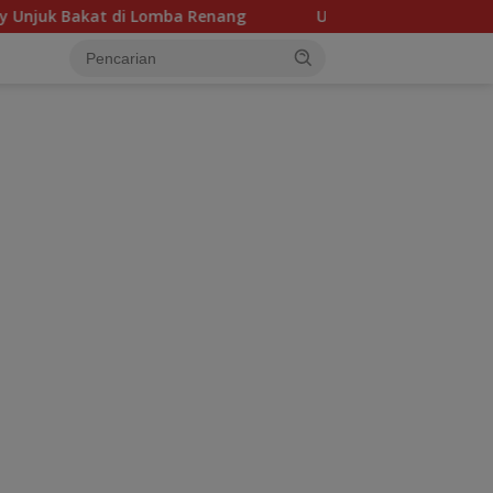
a Renang
Ujian Ketegasan Kapolda Banten: Usut Tuntas
tutup