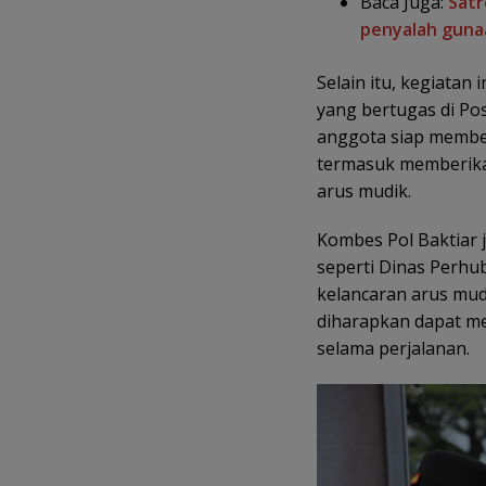
Baca Juga:
Satr
penyalah guna
Selain itu, kegiata
yang bertugas di P
anggota siap membe
termasuk memberika
arus mudik.
Kombes Pol Baktiar j
seperti Dinas Perh
kelancaran arus mud
diharapkan dapat me
selama perjalanan.