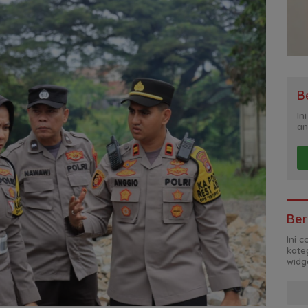
B
In
an
Ber
Ini 
kate
widg