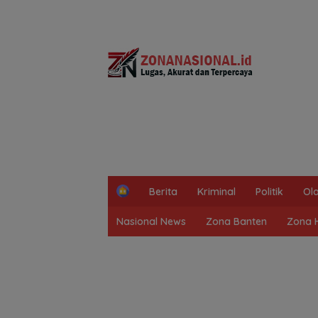
H
Berita
Kriminal
Politik
Ol
o
m
Nasional News
Zona Banten
Zona 
e