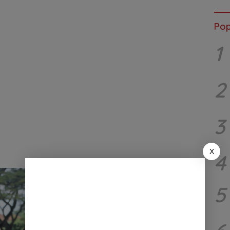
Pop
1
2
3
X
4
5