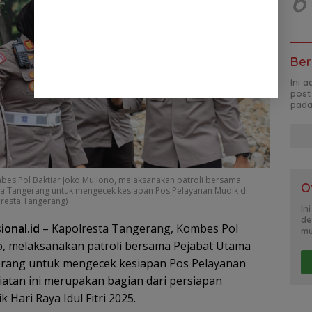
6
Ber
Ini 
post
pada
bes Pol Baktiar Joko Mujiono, melaksanakan patroli bersama
O
sta Tangerang untuk mengecek kesiapan Pos Pelayanan Mudik di
lresta Tangerang)
In
de
onal.id
– Kapolresta Tangerang, Kombes Pol
mu
o, melaksanakan patroli bersama Pejabat Utama
erang untuk mengecek kesiapan Pos Pelayanan
giatan ini merupakan bagian dari persiapan
 Hari Raya Idul Fitri 2025.