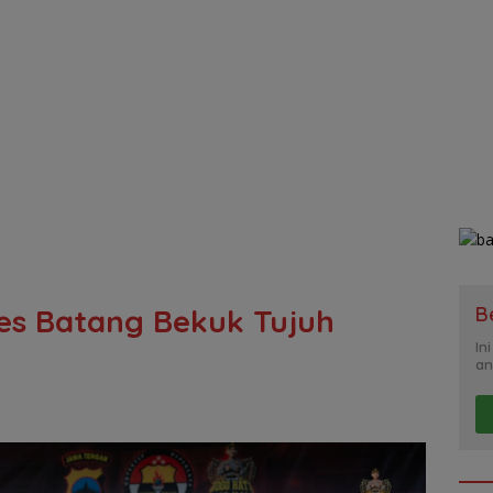
B
es Batang Bekuk Tujuh
In
an