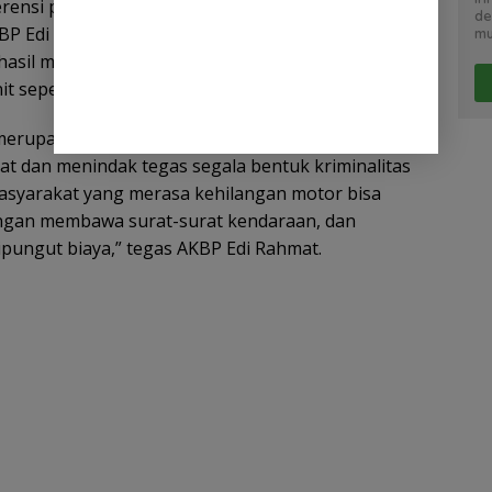
rensi pers pada Selasa, 20 Mei 2025 di Mapolres
de
BP Edi Rahmat Mulyana, S.I.K., M.H. menyampaikan
mu
hasil menangkap tujuh tersangka dan
 sepeda motor hasil kejahatan.
merupakan komitmen kami untuk menjaga
 dan menindak tegas segala bentuk kriminalitas
Masyarakat yang merasa kehilangan motor bisa
engan membawa surat-surat kendaraan, dan
ipungut biaya,” tegas AKBP Edi Rahmat.