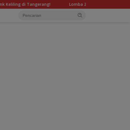
angerang!
Lomba Zumba Kids Semarakkan HUT ke-81 RI 
tutup