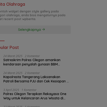
ita Olahraga
contoh widget dengan style gallery pada
gori olahraga, anda bisa mengaturnya pada
et recent post wpberita.
Selengkapnya
ular Post
24 Maret 2025
2 Komentar
Satreskrim Polres Cilegon amankan
kendaraan penyalah gunaan BBM
bersubsidi
24 Maret 2025
2 Komentar
Kapolresta Tangerang Laksanakan
Patroli Bersama PJU dan Cek Kesiapan di
Pos Pelayanan Mudik Jayanti
3 April 2025
1 Komentar
Polres Cilegon Terapkan Rekayasa One
Way untuk Kelancaran Arus Wisata di
Anyer
22 Maret 2025
1 Komentar