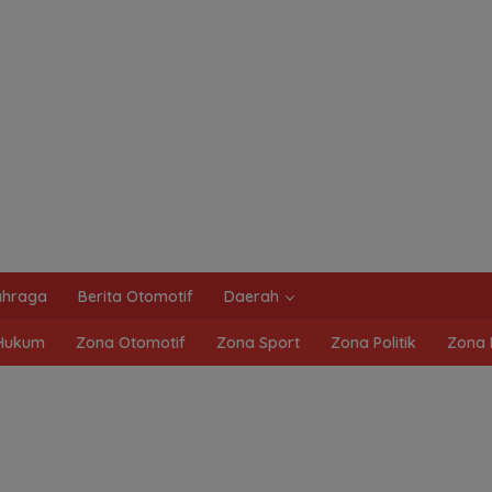
ahraga
Berita Otomotif
Daerah
Hukum
Zona Otomotif
Zona Sport
Zona Politik
Zona 