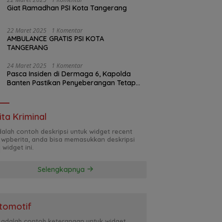
Giat Ramadhan PSI Kota Tangerang
22 Maret 2025
1 Komentar
AMBULANCE GRATIS PSI KOTA
TANGERANG
24 Maret 2025
1 Komentar
Pasca Insiden di Dermaga 6, Kapolda
Banten Pastikan Penyeberangan Tetap
Normal
ita Kriminal
adalah contoh deskripsi untuk widget recent
 wpberita, anda bisa memasukkan deskripsi
 widget ini.
Selengkapnya
tomotif
i adalah contoh keterangan untuk widget