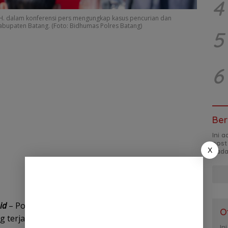
4
M.H. dalam konferensi pers mengungkap kasus pencurian dan
Kabupaten Batang. (Foto: Bidhumas Polres Batang)
5
6
Ber
Ini 
post
X
pada
.id
– Polres Batang mengungkap kasus pencurian
O
 terjadi di dua lokasi berbeda di Kabupaten
In