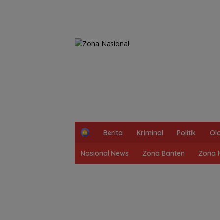
H
Berita
Kriminal
Politik
Ol
o
m
Nasional News
Zona Banten
Zona 
e