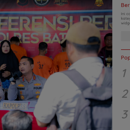
Ber
Ini 
kate
widg
Pop
1
2
3