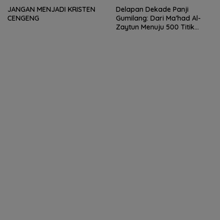
Pemberdayaan Masyarakat
JANGAN MENJADI KRISTEN
Delapan Dekade Panji
CENGENG
Gumilang: Dari Ma’had Al-
Zaytun Menuju 500 Titik
Pendidikan untuk Indonesia.