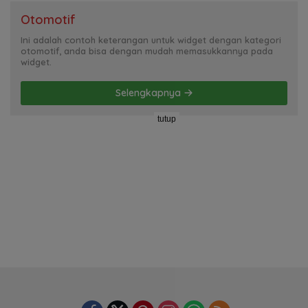
Otomotif
Ini adalah contoh keterangan untuk widget dengan kategori
otomotif, anda bisa dengan mudah memasukkannya pada
widget.
Selengkapnya
tutup