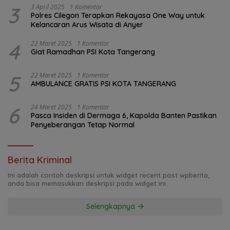
3
3 April 2025
1 Komentar
Polres Cilegon Terapkan Rekayasa One Way untuk
Kelancaran Arus Wisata di Anyer
4
22 Maret 2025
1 Komentar
Giat Ramadhan PSI Kota Tangerang
5
22 Maret 2025
1 Komentar
AMBULANCE GRATIS PSI KOTA TANGERANG
6
24 Maret 2025
1 Komentar
Pasca Insiden di Dermaga 6, Kapolda Banten Pastikan
Penyeberangan Tetap Normal
Berita Kriminal
Ini adalah contoh deskripsi untuk widget recent post wpberita,
anda bisa memasukkan deskripsi pada widget ini.
Selengkapnya