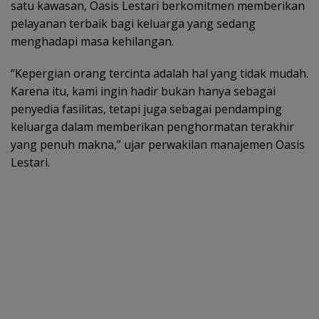
satu kawasan, Oasis Lestari berkomitmen memberikan
pelayanan terbaik bagi keluarga yang sedang
menghadapi masa kehilangan.
“Kepergian orang tercinta adalah hal yang tidak mudah.
Karena itu, kami ingin hadir bukan hanya sebagai
penyedia fasilitas, tetapi juga sebagai pendamping
keluarga dalam memberikan penghormatan terakhir
yang penuh makna,” ujar perwakilan manajemen Oasis
Lestari.