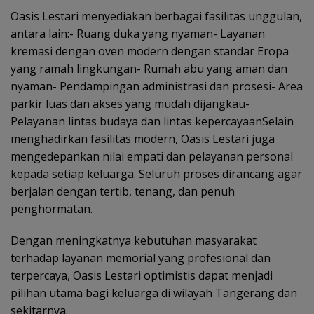
Oasis Lestari menyediakan berbagai fasilitas unggulan,
antara lain:- Ruang duka yang nyaman- Layanan
kremasi dengan oven modern dengan standar Eropa
yang ramah lingkungan- Rumah abu yang aman dan
nyaman- Pendampingan administrasi dan prosesi- Area
parkir luas dan akses yang mudah dijangkau-
Pelayanan lintas budaya dan lintas kepercayaanSelain
menghadirkan fasilitas modern, Oasis Lestari juga
mengedepankan nilai empati dan pelayanan personal
kepada setiap keluarga. Seluruh proses dirancang agar
berjalan dengan tertib, tenang, dan penuh
penghormatan.
Dengan meningkatnya kebutuhan masyarakat
terhadap layanan memorial yang profesional dan
terpercaya, Oasis Lestari optimistis dapat menjadi
pilihan utama bagi keluarga di wilayah Tangerang dan
sekitarnya.