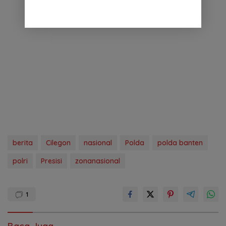
berita
Cilegon
nasional
Polda
polda banten
polri
Presisi
zonanasional
1