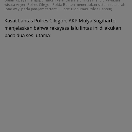
Dalam upaya mengoptimalkan kelancaran lalu lintas menuju kawasan
wisata Anyer, Polres Cilegon Polda Banten menerapkan sistem satu arah
(one way) pada jam-jam tertentu. (Foto: Bidhumas Polda Banten)
Kasat Lantas Polres Cilegon, AKP Mulya Sugiharto,
menjelaskan bahwa rekayasa lalu lintas ini dilakukan
pada dua sesi utama: