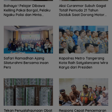
Bahaya ! Pelajar Dibawa
Aksi Curanmor Subuh Gagal
Keliling Pakai Borgol, Pelaku
Total! Pemuda 21 Tahun
Ngaku Polisi dan Minta
Diciduk Saat Dorong Motor
Tebusan
Warga di Cipondoh
Safari Ramadhan Ajang
Kapolres Metro Tangerang
Silaturahmi Bersama insan
Kota Raih Satyalancana Wira
Pers
Karya dari Presiden
Tekan Penyalahgunaan Obat
Respons Cepat Pencemaran