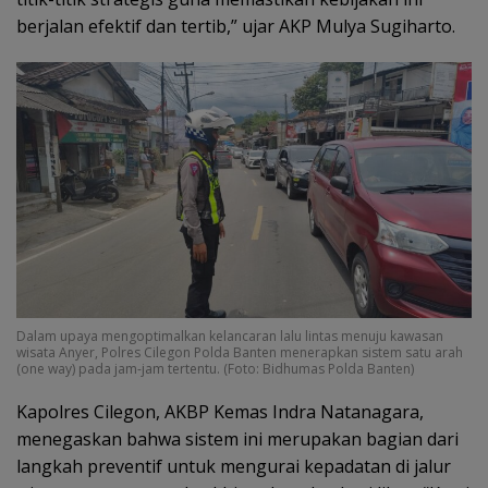
berjalan efektif dan tertib,” ujar AKP Mulya Sugiharto.
Dalam upaya mengoptimalkan kelancaran lalu lintas menuju kawasan
wisata Anyer, Polres Cilegon Polda Banten menerapkan sistem satu arah
(one way) pada jam-jam tertentu. (Foto: Bidhumas Polda Banten)
Kapolres Cilegon, AKBP Kemas Indra Natanagara,
menegaskan bahwa sistem ini merupakan bagian dari
langkah preventif untuk mengurai kepadatan di jalur