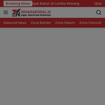
Langsung
njuk Bakat di Lomba Renang
Breaking News
Ujian Ketegasan Kapolda B
ke
konten
Nasional News
Zona Banten
Zona Hukum
Zona Otomotif