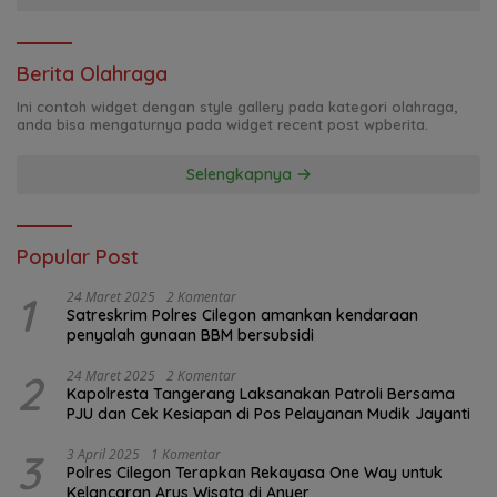
Berita Olahraga
Ini contoh widget dengan style gallery pada kategori olahraga,
anda bisa mengaturnya pada widget recent post wpberita.
Selengkapnya
Popular Post
1
24 Maret 2025
2 Komentar
Satreskrim Polres Cilegon amankan kendaraan
penyalah gunaan BBM bersubsidi
2
24 Maret 2025
2 Komentar
Kapolresta Tangerang Laksanakan Patroli Bersama
PJU dan Cek Kesiapan di Pos Pelayanan Mudik Jayanti
3
3 April 2025
1 Komentar
Polres Cilegon Terapkan Rekayasa One Way untuk
Kelancaran Arus Wisata di Anyer