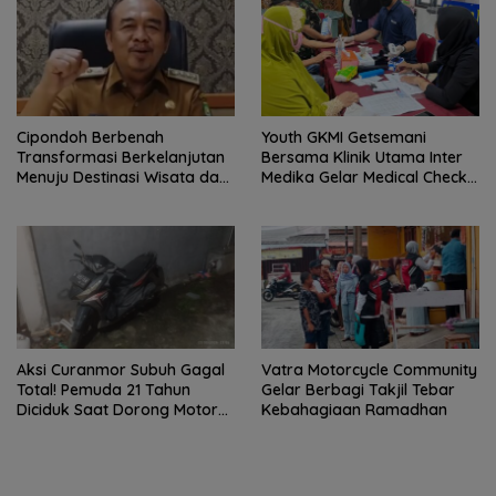
Cipondoh Berbenah
Youth GKMI Getsemani
Transformasi Berkelanjutan
Bersama Klinik Utama Inter
Menuju Destinasi Wisata dan
Medika Gelar Medical Check
Motor Ekonomi Kreatif Kota
Up Gratis untuk Jemaat dan
Tangerang
Warga Sekitar
Aksi Curanmor Subuh Gagal
Vatra Motorcycle Community
Total! Pemuda 21 Tahun
Gelar Berbagi Takjil Tebar
Diciduk Saat Dorong Motor
Kebahagiaan Ramadhan
Warga di Cipondoh