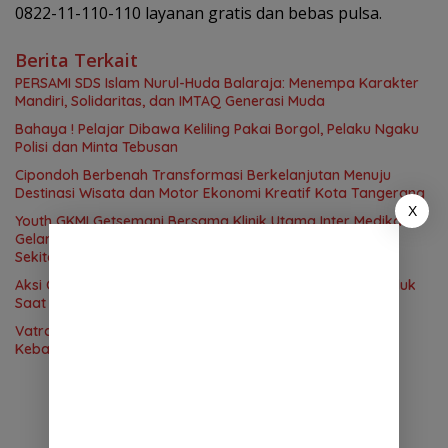
0822-11-110-110 layanan gratis dan bebas pulsa.
Berita Terkait
PERSAMI SDS Islam Nurul-Huda Balaraja: Menempa Karakter
Mandiri, Solidaritas, dan IMTAQ Generasi Muda
Bahaya ! Pelajar Dibawa Keliling Pakai Borgol, Pelaku Ngaku
Polisi dan Minta Tebusan
Cipondoh Berbenah Transformasi Berkelanjutan Menuju
Destinasi Wisata dan Motor Ekonomi Kreatif Kota Tangerang
X
Youth GKMI Getsemani Bersama Klinik Utama Inter Medika
Gelar Medical Check Up Gratis untuk Jemaat dan Warga
Sekitar
Aksi Curanmor Subuh Gagal Total! Pemuda 21 Tahun Diciduk
Saat Dorong Motor Warga di Cipondoh
Vatra Motorcycle Community Gelar Berbagi Takjil Tebar
Kebahagiaan Ramadhan