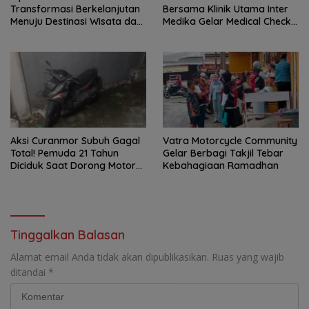
Transformasi Berkelanjutan
Bersama Klinik Utama Inter
Menuju Destinasi Wisata dan
Medika Gelar Medical Check
Motor Ekonomi Kreatif Kota
Up Gratis untuk Jemaat dan
Tangerang
Warga Sekitar
Aksi Curanmor Subuh Gagal
Vatra Motorcycle Community
Total! Pemuda 21 Tahun
Gelar Berbagi Takjil Tebar
Diciduk Saat Dorong Motor
Kebahagiaan Ramadhan
Warga di Cipondoh
Tinggalkan Balasan
Alamat email Anda tidak akan dipublikasikan.
Ruas yang wajib
ditandai
*