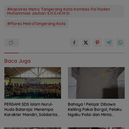
#Kapolres Metro Tangerang Kota Kombes Pol Raden
Muhammad Jauhari S.H.S.I.K.M.Si
#Plores MetroTangerang Kota
Baca Juga
PERSAMI SDS Islam Nurul-
Bahaya ! Pelajar Dibawa
Huda Balaraja: Menempa
Keliling Pakai Borgol, Pelaku
Karakter Mandiri, Solidaritas,
Ngaku Polisi dan Minta
dan IMTAQ Generasi Muda
Tebusan