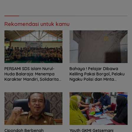
Rekomendasi untuk kamu
PERSAMI SDS Islam Nurul-
Bahaya ! Pelajar Dibawa
Huda Balaraja: Menempa
Keliling Pakai Borgol, Pelaku
Karakter Mandiri, Solidaritas,
Ngaku Polisi dan Minta
dan IMTAQ Generasi Muda
Tebusan
Cipondoh Berbenah
Youth GKMI Getsemani