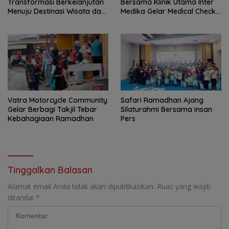
Transformasi Berkelanjutan
Bersama Klinik Utama Inter
Menuju Destinasi Wisata dan
Medika Gelar Medical Check
Motor Ekonomi Kreatif Kota
Up Gratis untuk Jemaat dan
Tangerang
Warga Sekitar
Vatra Motorcycle Community
Safari Ramadhan Ajang
Gelar Berbagi Takjil Tebar
Silaturahmi Bersama insan
Kebahagiaan Ramadhan
Pers
Tinggalkan Balasan
Alamat email Anda tidak akan dipublikasikan.
Ruas yang wajib
ditandai
*