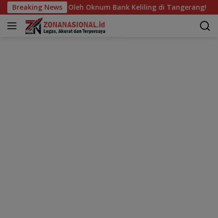
Langsung
n Oleh Oknum Bank Keliling di Tangerang!
Breaking News
Lomba Zumba
ke
konten