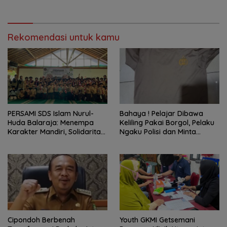
Rekomendasi untuk kamu
PERSAMI SDS Islam Nurul-
Bahaya ! Pelajar Dibawa
Huda Balaraja: Menempa
Keliling Pakai Borgol, Pelaku
Karakter Mandiri, Solidaritas,
Ngaku Polisi dan Minta
dan IMTAQ Generasi Muda
Tebusan
Cipondoh Berbenah
Youth GKMI Getsemani