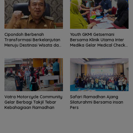
Cipondoh Berbenah
Youth GKMI Getsemani
Transformasi Berkelanjutan
Bersama Klinik Utama Inter
Menuju Destinasi Wisata dan
Medika Gelar Medical Check
Motor Ekonomi Kreatif Kota
Up Gratis untuk Jemaat dan
Tangerang
Warga Sekitar
Vatra Motorcycle Community
Safari Ramadhan Ajang
Gelar Berbagi Takjil Tebar
Silaturahmi Bersama insan
Kebahagiaan Ramadhan
Pers