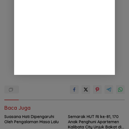
Baca Juga
Suasana Hati Dipengaruhi
Semarak HUT RI ke-81, 170
Oleh Pengalaman Masa Lalu
Anak Penghuni Apartemen
Kalibata City Unjuk Bakat di