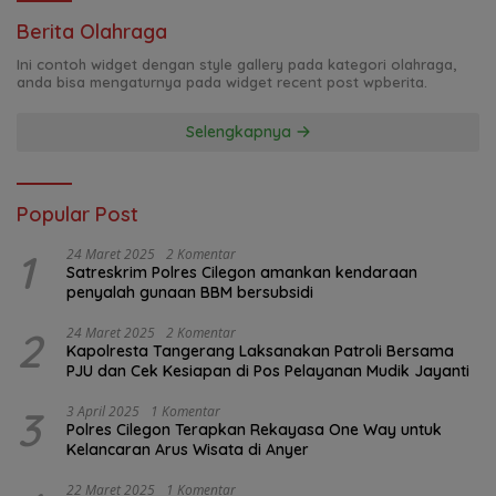
Berita Olahraga
Ini contoh widget dengan style gallery pada kategori olahraga,
anda bisa mengaturnya pada widget recent post wpberita.
Selengkapnya
Popular Post
1
24 Maret 2025
2 Komentar
Satreskrim Polres Cilegon amankan kendaraan
penyalah gunaan BBM bersubsidi
2
24 Maret 2025
2 Komentar
Kapolresta Tangerang Laksanakan Patroli Bersama
PJU dan Cek Kesiapan di Pos Pelayanan Mudik Jayanti
3
3 April 2025
1 Komentar
Polres Cilegon Terapkan Rekayasa One Way untuk
Kelancaran Arus Wisata di Anyer
22 Maret 2025
1 Komentar