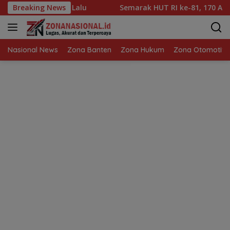
Langsung
n Masa Lalu
Breaking News
Semarak HUT RI ke-81, 170 Anak Penghuni
ke
konten
Nasional News
Zona Banten
Zona Hukum
Zona Otomotif