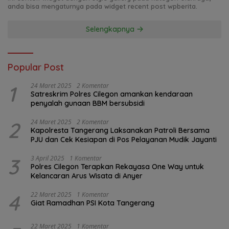
anda bisa mengaturnya pada widget recent post wpberita.
Selengkapnya
Popular Post
1
24 Maret 2025
2 Komentar
Satreskrim Polres Cilegon amankan kendaraan
penyalah gunaan BBM bersubsidi
2
24 Maret 2025
2 Komentar
Kapolresta Tangerang Laksanakan Patroli Bersama
PJU dan Cek Kesiapan di Pos Pelayanan Mudik Jayanti
3
3 April 2025
1 Komentar
Polres Cilegon Terapkan Rekayasa One Way untuk
Kelancaran Arus Wisata di Anyer
4
22 Maret 2025
1 Komentar
Giat Ramadhan PSI Kota Tangerang
22 Maret 2025
1 Komentar