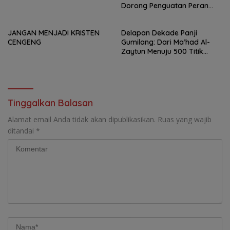
Dorong Penguatan Peran
Sebagai Penggerak
Pemberdayaan Masyarakat
JANGAN MENJADI KRISTEN
Delapan Dekade Panji
CENGENG
Gumilang: Dari Ma’had Al-
Zaytun Menuju 500 Titik
Pendidikan untuk Indonesia.
Tinggalkan Balasan
Alamat email Anda tidak akan dipublikasikan.
Ruas yang wajib
ditandai
*