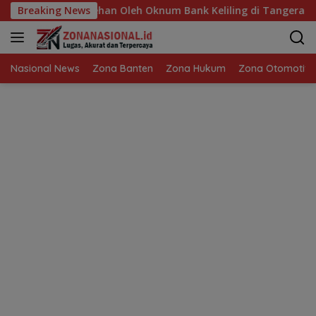
Langsung
as Pelecehan Oleh Oknum Bank Keliling di Tangerang!
Breaking News
ke
konten
Nasional News
Zona Banten
Zona Hukum
Zona Otomotif