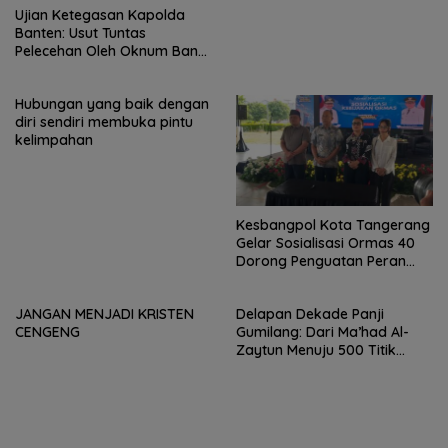
Ujian Ketegasan Kapolda
Banten: Usut Tuntas
Pelecehan Oleh Oknum Bank
Keliling di Tangerang!
Hubungan yang baik dengan
diri sendiri membuka pintu
kelimpahan
Kesbangpol Kota Tangerang
Gelar Sosialisasi Ormas 40
Dorong Penguatan Peran
Sebagai Penggerak
Pemberdayaan Masyarakat
JANGAN MENJADI KRISTEN
Delapan Dekade Panji
CENGENG
Gumilang: Dari Ma’had Al-
Zaytun Menuju 500 Titik
Pendidikan untuk Indonesia.