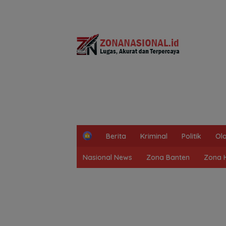
H
Berita
Kriminal
Politik
Ol
o
m
Nasional News
Zona Banten
Zona 
e