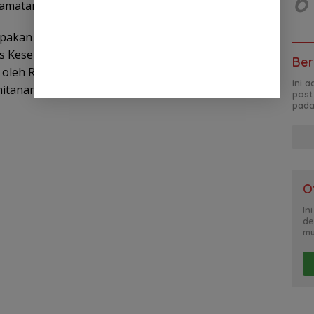
6
amatan Neglasari, Kota Tangerang.
pakan hasil kolaborasi antara Komisi V DPRD
 Kesehatan, dan didukung oleh organisasi Radar
Ber
 oleh Risad. Sebanyak 30 anak dari keluarga kurang
Ini 
tanan massal secara gratis.
post
pada
O
In
de
mu