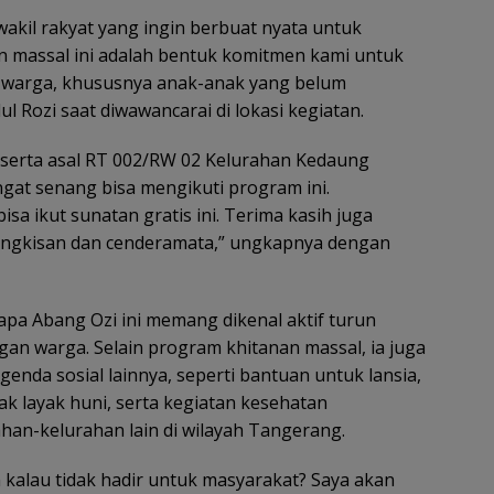
wakil rakyat yang ingin berbuat nyata untuk
n massal ini adalah bentuk komitmen kami untuk
warga, khususnya anak-anak yang belum
dul Rozi saat diwawancarai di lokasi kegiatan.
peserta asal RT 002/RW 02 Kelurahan Kedaung
at senang bisa mengikuti program ini.
isa ikut sunatan gratis ini. Terima kasih juga
bingkisan dan cenderamata,” ungkapnya dengan
apa Abang Ozi ini memang dikenal aktif turun
gan warga. Selain program khitanan massal, ia juga
nda sosial lainnya, seperti bantuan untuk lansia,
ak layak huni, serta kegiatan kesehatan
ahan-kelurahan lain di wilayah Tangerang.
 kalau tidak hadir untuk masyarakat? Saya akan