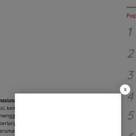
Pop
1
2
3
X
4
asional.id
— Anggota DPRD Provinsi Banten dari
Rozi, kembali menunjukkan kepeduliannya kepada
5
enggelar kegiatan bakti sosial berupa khitanan
 berlangsung pada Sabtu, 8 Meii 2025, bertempat di
Perumahan KORPRI, RT 01/RW 05, Kelurahan