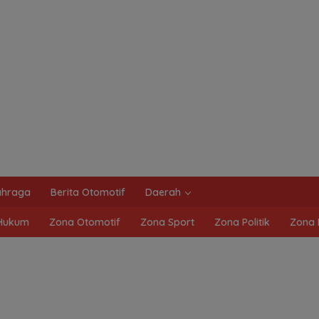
ahraga
Berita Otomotif
Daerah
Hukum
Zona Otomotif
Zona Sport
Zona Politik
Zona 