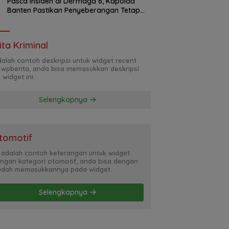
Pasca Insiden di Dermaga 6, Kapolda
Banten Pastikan Penyeberangan Tetap
Normal
ita Kriminal
adalah contoh deskripsi untuk widget recent
 wpberita, anda bisa memasukkan deskripsi
 widget ini.
Selengkapnya
tomotif
i adalah contoh keterangan untuk widget
ngan kategori otomotif, anda bisa dengan
dah memasukkannya pada widget.
Selengkapnya