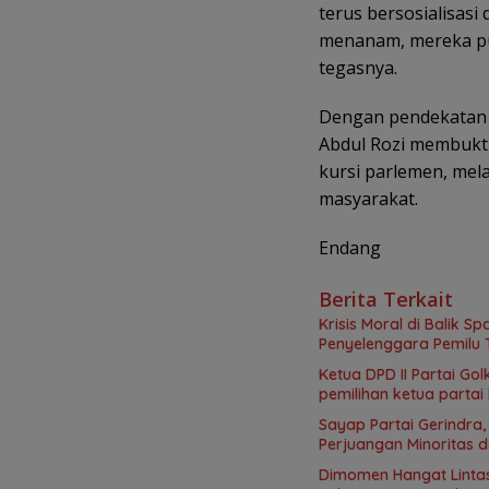
terus bersosialisas
menanam, mereka pul
tegasnya.
Dengan pendekatan 
Abdul Rozi membukti
kursi parlemen, mel
masyarakat.
Endang
Berita Terkait
Krisis Moral di Balik 
Penyelenggara Pemilu
Ketua DPD II Partai G
pemilihan ketua partai
Sayap Partai Gerindra
Perjuangan Minoritas
Dimomen Hangat Lintas