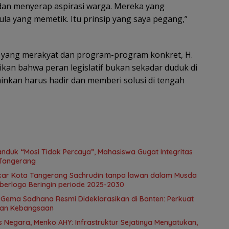
i dan menyerap aspirasi warga. Mereka yang
a yang memetik. Itu prinsip yang saya pegang,”
yang merakyat dan program-program konkret, H.
kan bahwa peran legislatif bukan sekadar duduk di
ainkan harus hadir dan memberi solusi di tengah
Spanduk “Mosi Tidak Percaya”, Mahasiswa Gugat Integritas
 Tangerang
olkar Kota Tangerang Sachrudin tanpa lawan dalam Musda
 berlogo Beringin periode 2025-2030
, Gema Sadhana Resmi Dideklarasikan di Banten: Perkuat
 dan Kebangsaan
 Negara, Menko AHY: Infrastruktur Sejatinya Menyatukan,