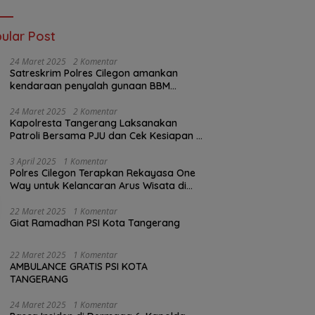
ular Post
24 Maret 2025
2 Komentar
Satreskrim Polres Cilegon amankan
kendaraan penyalah gunaan BBM
bersubsidi
24 Maret 2025
2 Komentar
Kapolresta Tangerang Laksanakan
Patroli Bersama PJU dan Cek Kesiapan di
Pos Pelayanan Mudik Jayanti
3 April 2025
1 Komentar
Polres Cilegon Terapkan Rekayasa One
Way untuk Kelancaran Arus Wisata di
Anyer
22 Maret 2025
1 Komentar
Giat Ramadhan PSI Kota Tangerang
22 Maret 2025
1 Komentar
AMBULANCE GRATIS PSI KOTA
TANGERANG
24 Maret 2025
1 Komentar