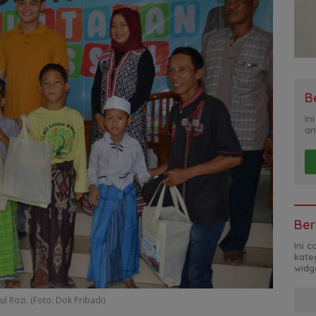
B
In
an
Ber
Ini 
kate
widg
l Rozi. (Foto: Dok Pribadi)